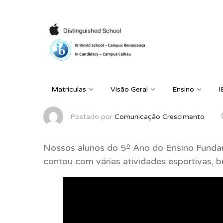
Matrículas
Visão Geral
Ensino
I
Postado por
Comunicação Crescimento
Nossos alunos do 5º Ano do Ensino Funda
contou com várias atividades esportivas, b